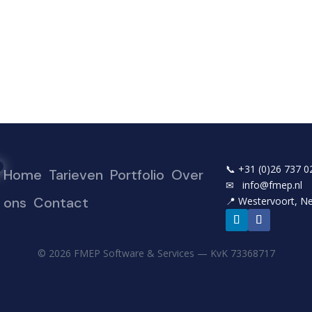
📞
+31 (0)26 737 0
Home
Tarieven
Portfolio
Over
✉
info@fmep.nl
ons
Contact
📍
Westervoort, N
© 2026 FMEP Software & Services — KvK
73368717