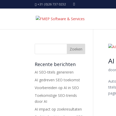
+31 (0)26 737 0232
AI
Recente berichten
doo
AI SEO-titels genereren
AI gedreven SEO toekomst
Auto
tite
Voorbereiden op AI in SEO
pagi
Toekomstige SEO-trends
door AI
AI impact op zoekresultaten