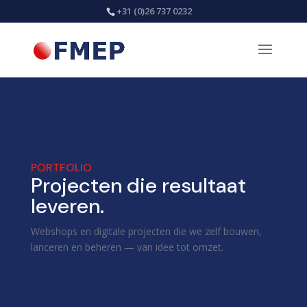
+31 (0)26 737 0232
PORTFOLIO
Projecten die resultaat
leveren.
Webshops en digitale projecten die we zelf bouwen,
lanceren en beheren — van idee tot omzet.