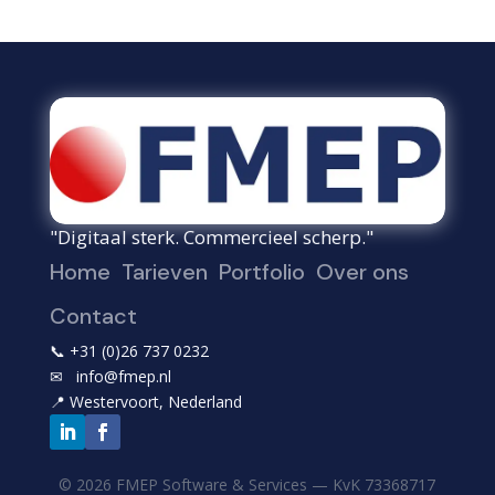
"Digitaal sterk. Commercieel scherp."
Home
Tarieven
Portfolio
Over ons
Contact
📞
+31 (0)26 737 0232
✉
info@fmep.nl
📍
Westervoort, Nederland
© 2026 FMEP Software & Services — KvK
73368717