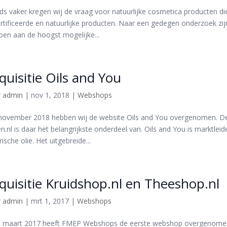
ds vaker kregen wij de vraag voor natuurlijke cosmetica producten die
rtificeerde en natuurlijke producten. Naar een gedegen onderzoek zijn
oen aan de hoogst mogelijke...
quisitie Oils and You
r
admin
|
nov 1, 2018
|
Webshops
november 2018 hebben wij de website Oils and You overgenomen. D
n.nl is daar het belangrijkste onderdeel van. Oils and You is marktlei
ische olie. Het uitgebreide...
quisitie Kruidshop.nl en Theeshop.nl
r
admin
|
mrt 1, 2017
|
Webshops
 maart 2017 heeft FMEP Webshops de eerste webshop overgenomen. D