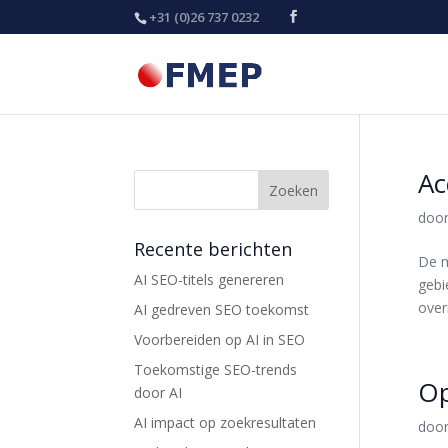
+31 (0)26 737 0232
Ac
doo
Recente berichten
De m
AI SEO-titels genereren
gebi
over
AI gedreven SEO toekomst
Voorbereiden op AI in SEO
Toekomstige SEO-trends
Op
door AI
AI impact op zoekresultaten
doo