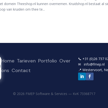
het domein Theeshop.nl kunnen overnemen. Kruidshop.nl bestaat al sind
oop van kruiden om thee te...
📞
+31 (0)26 737 0
Home
Tarieven
Portfolio
Over
✉
info@fmep.nl
ons
Contact
📍
Westervoort, N
© 2026 FMEP Software & Services — KvK
73368717