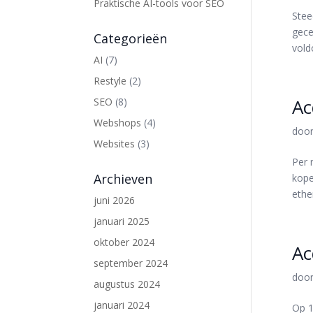
Praktische AI-tools voor SEO
Stee
gece
Categorieën
vold
AI
(7)
Restyle
(2)
Ac
SEO
(8)
Webshops
(4)
doo
Websites
(3)
Per 
Archieven
kope
ether
juni 2026
januari 2025
oktober 2024
Ac
september 2024
doo
augustus 2024
januari 2024
Op 1