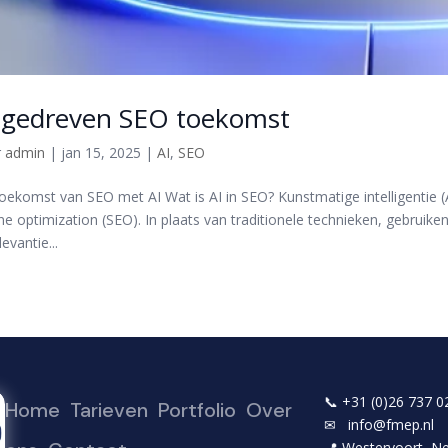
 gedreven SEO toekomst
r
admin
|
jan 15, 2025
|
AI
,
SEO
oekomst van SEO met AI Wat is AI in SEO? Kunstmatige intelligentie (A
ne optimization (SEO). In plaats van traditionele technieken, gebruike
evantie...
📞
+31 (0)26 737 0
Home
Tarieven
Portfolio
Over
✉
info@fmep.nl
📍
Westervoort, N